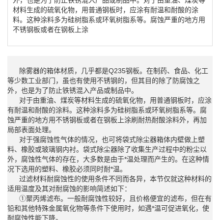
材料生成的硫氧化物，用普通钢板时，应涂有耐温和耐酸的涂
料。这种涂料多为硅树脂系或环氧树脂系等。腐蚀严重的地方用
不锈钢板或者在钢板上涂
除雾器的箱体材质，几乎都是Q235钢板。在制药、食品、化工
等少数工业部门，虽也有使用不锈钢的，但其目的除了防腐蚀之
外，也是为了防止铁锈混入产品或制品中。
对于由重油、煤炭等材料生成的硫氧化物，用普通钢板时，应涂
有耐温和耐酸的涂料。这种涂料多为硅树脂系或环氧树脂系等。腐
蚀严重的地方用不锈钢板或者在钢板上涂刷耐热耐酸涂料外，再加
局部表面处理。
对于强腐蚀性气体的情况，也可将袋式除尘器箱体内壁做上塑
料、橡胶或玻璃钢内衬。袋式除尘器除了收集生产过程中的粉尘以
外，腐蚀性气体的存在，大多数是由于*温处理而产生的。在这种情
况下选用的塑料、橡胶必须同时耐*温。
过滤材料耐腐蚀性的使用条件不同而各异，本节仅就这种材料的
适用温度及其对耐腐蚀的影响简述如下：
①聚丙烯滤布。一般耐腐蚀性较好，且价格便宜的滤布，但在有
铅和其他特殊金属氧化物等条件下使用时，如遇*温可促进氧化，使
耐腐蚀性能下降。