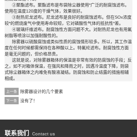
②聚酯滤布。聚酯滤布是布袋除尘器使用*广泛的耐腐蚀滤布。
使用在温度120度的干燥气体，效果很好。
③耐热尼龙滤布。尼龙滤布是良好的耐腐蚀滤布。但在SOx浓度
较*的燃烧废气中使用寿命较短，它对磷酸性气体的抵抗性*差。
④玻璃纤维滤布。耐腐蚀性方面问题不大。对耐热尼龙也有用氟
树脂等喷涂以加强耐酸性的。
除雾器以硫酸腐蚀或类似性质的腐蚀情形较多。所以，其工作温
度在任何时候都需保持在各种酸以上。特氟纶滤布。耐腐蚀性方面
是毫无问题的，但价格昂贵。
这就是说，对除雾器箱体的保温是非常有效的防腐蚀的手段；反
之，如不对箱体保温，在强风和降雨之时，因遇冷温度下降，则袋
式除尘器箱体之内难免有酸液凝结。防腐蚀和防止结露的措施相辅
相成。
除雾器设计的几个要素
上一条
没有了！
下一条
联系我们
Contact us